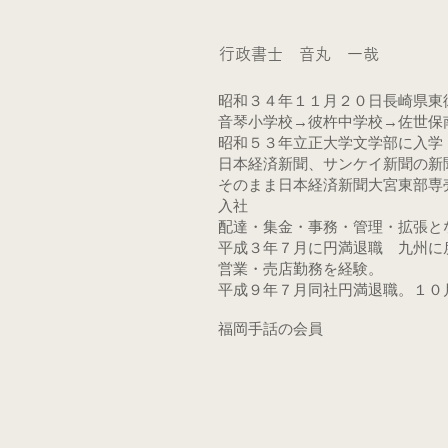
行政書士 音丸 一哉
昭和３４年１１月２０日長崎県東
音琴小学校→彼杵中学校→佐世保
昭和５３年立正大学文学部に入
日本経済新聞、サンケイ新聞の新
そのまま日本経済新聞大宮東部
入社
配達・集金・事務・管理・拡張と
平成３年７月に円満退職 九州に
営業・売店勤務を経験。
平成９年７月同社円満退職。１０
福岡手話の会員