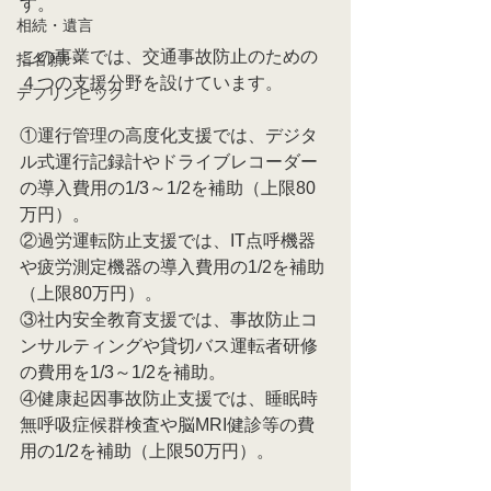
す。
相続・遺言
この事業では、交通事故防止のための
指名願い
４つの支援分野を設けています。
デフリンピック
①運行管理の高度化支援では、デジタ
ル式運行記録計やドライブレコーダー
の導入費用の1/3～1/2を補助（上限80
万円）。
②過労運転防止支援では、IT点呼機器
や疲労測定機器の導入費用の1/2を補助
（上限80万円）。
③社内安全教育支援では、事故防止コ
ンサルティングや貸切バス運転者研修
の費用を1/3～1/2を補助。
④健康起因事故防止支援では、睡眠時
無呼吸症候群検査や脳MRI健診等の費
用の1/2を補助（上限50万円）。