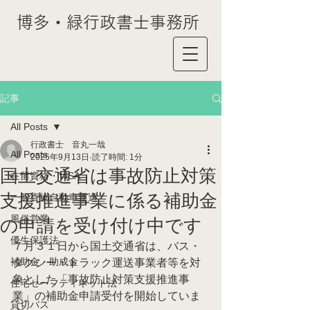
博多・緑行政書士事務所
記事
All Posts
行政書士 音丸一哉
All Posts
2025年9月13日
読了時間: 1分
国土交通省は事故防止対策
在留資格・VISA
支援推進事業に係る補助金
一般貨物自動車運送
風俗営業
の申請を受け付け中です
優生保護法
７月３１日から国土交通省は、バス・
補助金・助成金
タクシー・トラック運送事業者等を対
象とした「事故防止対策支援推進事
住宅セーフティネット法
業」の補助金申請受付を開始していま
貸切バス