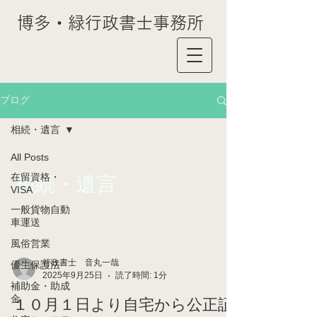
博多・緑行政書士事務所
ブログ
相続・遺言
All Posts
在留資格・
相続・遺言
VISA
一般貨物自動
車運送
風俗営業
行政書士 音丸一哉
優生保護法
2025年9月25日
読了時間: 1分
補助金・助成
金
１０月１日より自宅から公正証